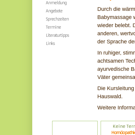
Anmeldung
Durch die wärm
Angebote
Babymassage wi
Sprechzeiten
wieder belebt.
Termine
anderen, wertv
Literaturtipps
der Sprache de
Links
In ruhiger, sti
achtsamen Tech
ayurvedische B
Väter gemeinsa
Die Kursleitung
Hauswald.
Weitere Inform
Keine Ter
Aktuelle
Kurse:
Homöopathi